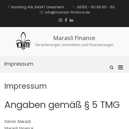
Zurück
Nordring 41A, 64347 Griesheim
06155 - 60 69 65 - 60
zum
info@marasli-finance.de
Inhalt
Instagram
Facebook
Linkedin
Xing
Marasli Finance
Versicherungen, Immobilien und Finanzierungen
Impressum
Pri
Such-
Formular
Men
ansehen
für
Impressum
mob
Ger
Angaben gemäß § 5 TMG
Dervis Marasli
Marasli Finance